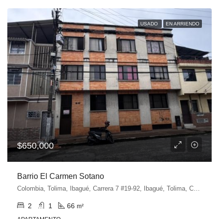
USADO
EN ARRIENDO
$650,000
Barrio El Carmen Sotano
Colombia, Tolima, Ibagué, Carrera 7 #19-92, Ibagué, Tolima, Colombia
2
1
66
m²