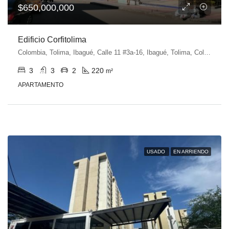
$650,000,000
Edificio Corfitolima
Colombia, Tolima, Ibagué, Calle 11 #3a-16, Ibagué, Tolima, Colombia
3
3
2
220
m²
APARTAMENTO
USADO
EN ARRIENDO