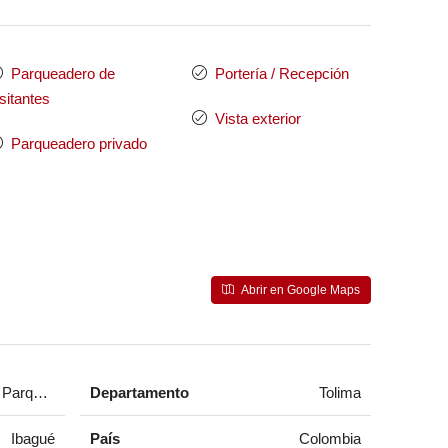
Parqueadero de
Portería / Recepción
isitantes
Vista exterior
Parqueadero privado
Abrir en Google Maps
 Parque 76, Ibagué, Tolima, Colombia
Departamento
Tolima
Ibagué
País
Colombia