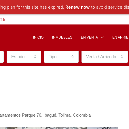
ng plan for this site has expired.
Renew now
to avoid service dis
215
INICIO
INMUEBLES
EN VENTA
EN ARRI
Estado
Tipo
Venta / Arriendo
partamentos Parque 76, Ibagué, Tolima, Colombia