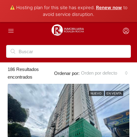
Hosting plan for this site has expired.
Renew now
to
avoid service disruption.
186
Resultados
Orden por defecto
Ordenar por:
encontrados
NUEVO
EN VENTA