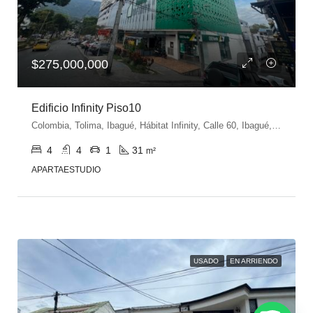
$275,000,000
Edificio Infinity Piso10
Colombia, Tolima, Ibagué, Hábitat Infinity, Calle 60, Ibagué, Tolima, Colombia
4
4
1
31
m²
APARTAESTUDIO
USADO
EN ARRIENDO