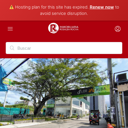
Hosting plan for this site has expired.
Renew now
to
avoid service disruption.