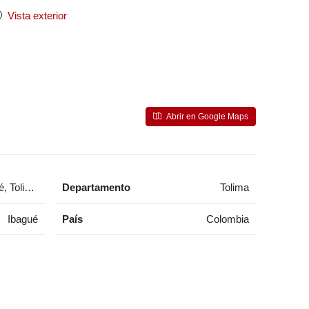
Vista exterior
Abrir en Google Maps
 Tolima, Colombia
Departamento
Tolima
Ibagué
País
Colombia