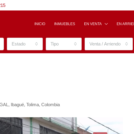
215
INICIO
INMUEBLES
EN VENTA
EN ARRI
Estado
Tipo
Venta / Arriendo
GAL, Ibagué, Tolima, Colombia