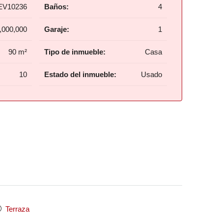
EV10236
Baños:
4
,000,000
Garaje:
1
90 m²
Tipo de inmueble:
Casa
10
Estado del inmueble:
Usado
Terraza