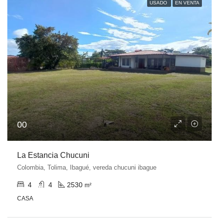
USADO
EN VENTA
00
La Estancia Chucuni
Colombia, Tolima, Ibagué, vereda chucuni ibague
4
4
2530
m²
CASA