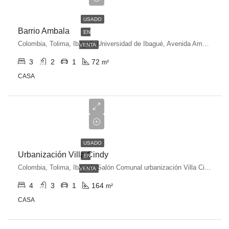
USADO
Barrio Ambala
EN
Colombia, Tolima, Ibagué, Universidad de Ibagué, Avenida Ambala, Ibagué, Tolima, Colombia
VENTA
3
2
1
72
m²
CASA
$320,000,000
USADO
Urbanización Villa Cindy
EN
Colombia, Tolima, Ibagué, Salón Comunal urbanización Villa Cindy, Calle 121, Ibagué, Tolima, Colombia
VENTA
4
3
1
164
m²
CASA