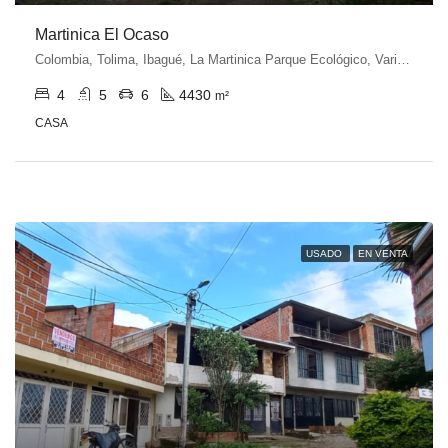
Martinica El Ocaso
Colombia, Tolima, Ibagué, La Martinica Parque Ecológico, Variante Ibagué - Armenia, Ibagué, Tolima, Colombia
4
5
6
4430
m²
CASA
USADO
EN VENTA