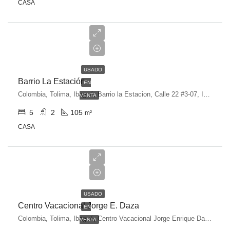
CASA
$210,000,000
USADO
Barrio La Estación
EN
Colombia, Tolima, Ibagué, Barrio la Estacion, Calle 22 #3-07, Ibagué, Tolima, Colombia
VENTA
5
2
105
m²
CASA
$230,000,000
USADO
Centro Vacacional Jorge E. Daza
EN
Colombia, Tolima, Ibagué, Centro Vacacional Jorge Enrique Daza, Carmen de Apicalá, Tolima, Colombia
VENTA