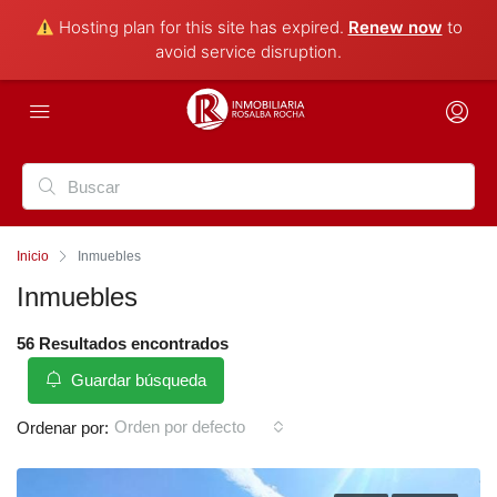
Hosting plan for this site has expired.
Renew now
to
avoid service disruption.
Inicio
Inmuebles
Inmuebles
56 Resultados encontrados
Guardar búsqueda
Orden por defecto
Ordenar por: