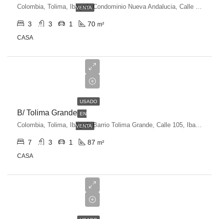
Colombia, Tolima, Ibagué, Condominio Nueva Andalucia, Calle 90, Ibagué, Tolima, Colombia
VENTA
3
3
1
70
m²
CASA
$290,000,000
USADO
B/ Tolima Grande
EN
Colombia, Tolima, Ibagué, Barrio Tolima Grande, Calle 105, Ibagué, Tolima, Colombia
VENTA
7
3
1
87
m²
CASA
$295,000,000