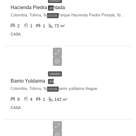
USADO
Hacienda Piedra Pintada
EN
Colombia, Tolima, Ibagué, Parque Hacienda Piedra Pintada, Ibagué, Tolima, Colombia
VENTA
2
1
1
72
m²
CASA
$300,000,000
USADO
Barrio Yuldaima
EN
Colombia, Tolima, Ibagué, barrio yuldaima ibague
VENTA
9
4
1
142
m²
CASA
$320,000,000