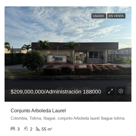
USADO
EN VENTA
$209,000,000/Administración 188000
Conjunto Arboleda Laurel
Colombia, Tolima, Ibagué, conjunto Arboleda laurel Ibague tolima
3
2
55
m²