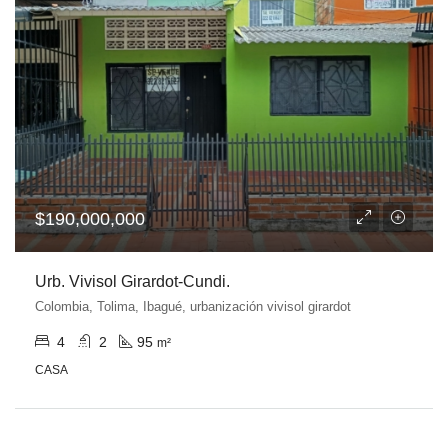
$190,000,000
Urb. Vivisol Girardot-Cundi.
Colombia, Tolima, Ibagué, urbanización vivisol girardot
4
2
95
m²
CASA