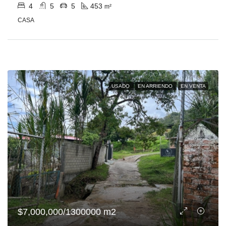
4
5
5
453
m²
CASA
USADO
EN ARRIENDO
EN VENTA
$7,000,000/1300000 m2